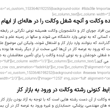
ده وکالت و آنچه شغل وکالت را در هاله‌ای از ابهام
ین افراد جویای کار و دانشجویان وکالت همیشه نوعی نگرانی در رابطه
کسانی که به نوعی وارد دانشگاه می شوند و سالها در زمینه علم و تح
ذرانند که بتوانند وارد بازار کار و اشتغال شوند، ولیکن این موضوع ع
ت که ورود به عرصه کار در آن‌ها کمی سخت تر از دیگر رشته ها بوده و 
ه شغلی خودشان و به نوعی آینده وکالت را برای تأمین معاششان به
 می کند.
mg_size=”full”
gnment=”center”][/vc_column][/vc_row][vc_row css_animation=”fadeInUp”
image=”1253″ img_size=”full” alignment=”center”][/vc_column][vc_column width=”2/3″][vc_colu
یط کنونی رشته وکالت در ورود به بازار کار
 وکالت از آن دست رشته هایی است که با توجه به آزاد بودن بازار کار
 های مهندسی، پزشکی، حسابداری و غیره ورود به عرصه کار در آن بس