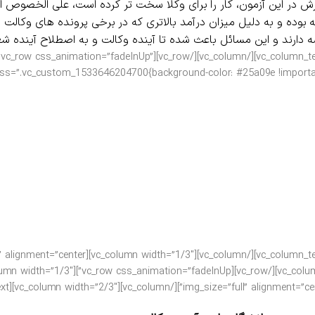
ش در این آزمون، کار را برای وکلا سخت تر کرده است، علی الخصوص ای
 بوده و به دلیل میزان درآمد بالاتری که در برخی پرونده های وکالت 
 دارند و این مسائل باعث شده تا آینده وکالت و به اصطلاح آینده شغلی 
[/vc_column_text][/vc_column][/vc_row][vc_row css_animation=”fadeInUp”
ss=”.vc_custom_1533646204700{background-color: #25a09e !important;}”][vc_column width=”2/3″][vc_column
ه وکالت رشته ای با در آمد بالا
ن‌همه می توان گفت این رشته با وجود پروانه وکالت و درآمد مناسبی 
وب و پرطرفدار به حساب می آید و وکلا می توانند پس از قبولی در آز
به توانایی ها و حرفه ای گری خودشان اطمینان داشته باشند و درآم
بی که آن‌ها در کارشان دارند به نسبت شئونات اجتماعی نیز در جایگاهی
لاش خود افراد و همچنین سیاستهایی که قانون گزار در آینده در این را
یل کاهش ظرفیت پذیرش رشته حقوق همین افزایش نرخ بیکاری این ق
د تا کنترل این تعداد بیکاری را در دست داشته و از آینده وکالت برای 
img_size=”full” alignment=”center”][/vc_column][vc_column width=”2/3″][vc_co