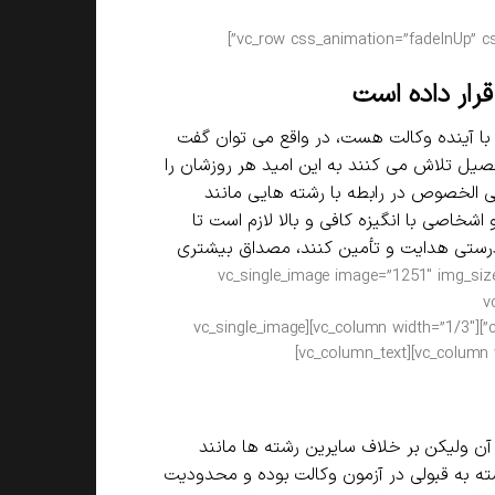
[vc_row css_animation=”fadeInUp” css=”.vc_custom_1533646192255{background-color: #8da38e !important;}”]
 قرار داده است
 با آینده وکالت هست، در واقع می توان گفت
صیل تلاش می کنند به این امید هر روزشان را
لی الخصوص در رابطه با رشته هایی مانند
اشخاصی با انگیزه کافی و بالا لازم است تا
 درستی هدایت و تأمین کنند، مصداق بیشتری
[/vc_column_text][/vc_column][vc_column width=”1/3″][vc_single_image image=”1251″ i
ali
css=”.vc_custom_1533646198252{background-color: #eaeaea !important;}”][vc_column width=”1/3″][vc_single_image
 آن ولیکن بر خلاف سایرین رشته ها مانند
ته به قبولی در آزمون وکالت بوده و محدودیت