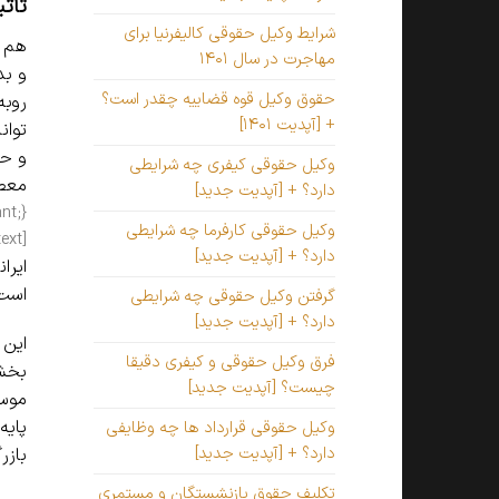
تأثی
شرایط وکیل حقوقی کالیفرنیا برای
هم ا
مهاجرت در سال ۱۴۰۱
و بد
حقوق وکیل قوه قضاییه چقدر است؟
روبه
+ [آپدیت ۱۴۰۱]
توان
و حر
وکیل حقوقی کیفری چه شرایطی
معطو
دارد؟ + [آپدیت جدید]
وکیل حقوقی کارفرما چه شرایطی
[vc_column_text]
دارد؟ + [آپدیت جدید]
است 
گرفتن وکیل حقوقی چه شرایطی
دارد؟ + [آپدیت جدید]
این 
فرق وکیل حقوقی و کیفری دقیقا
بخشی
چیست؟ [آپدیت جدید]
موسس
پایه
وکیل حقوقی قرارداد ها چه وظایفی
دارد؟ + [آپدیت جدید]
بازر
تکلیف حقوق بازنشستگان و مستمری