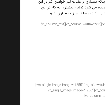
نکه بسیاری از قضات نیز خواهان کار در این
دیده می شود تمایل بیشتری به کار در این
وکلا در هاله ای از ابهام قرار بگیرد.
c
که وکلای جوان می توانند داشته باشند رشته
مون وکالت که از سمت کانون وکلا برگزار می
د خوبی را کسب کنند و به دلیل وجه شغلی
 بالا قرار بگیرند. آینده وکالت به نوعی بسته
بطه اعمال می کند دارد، بر فرض مثال یکی از
شر جامعه است که با چنین سیاستی سعی
پذیرفته شدگان تصویر بهتری بسازند.
[/vc_column_text][/vc_column][vc_column width=”1/3″][vc_single_image image=”1255″ img_size=”full” alignment=”center”]
[/vc_column][/vc_row][vc_row css_animation=”fadeInUp”][vc_column width=”1/3″][vc_single_image image=”1256″