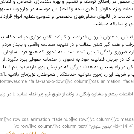
 منظور در راستای توسعه و تعمیم و بهره مندسازی اشخاص و فعالان 
دمات ویژه حقوقی ( طرح بیمه وکالت) این موسسه در چارچوب بسته­ه
ه خدمات در قالب­های مشاوره­های تخصصی و عمومی،تنظیم انواع قرارداد
ی و سالیانه می­باشد.
دانان به عنوان نیرویی قدرتمند و کارآمد نقش موثری در استحکام بنی
فت و همه گیر شدن عدالت و در نتیجه سعادت واقعی و پایدار مردم 
وازم ضروری زندگی تبدیل شده است ، به نحوی که هیچ فرد ، سازمان ، 
 که در جریان فعالیت خود به نحوی از خدمات حقوقی بهره نگیرد. از ای
ی در راه رسیدن به هدف بزرگی که در پیش روی داریم برداریم تا با ا
و شریف ایران زمین بتوانیم خدمتگذار هموطنان عزیزمان باشیم..
css_animation=”fadeInUp”][vc_column][vc_message icon_fontawesome=”fa fa-
 اطلاعات بیشتر و مشاوره رایگان با وکلا، از طریق فرم زیر اقدام نمایید تا در ا
دون عنوان”][/vc_column_text][/vc_column][/vc_row]
وکیل آنلاین چت رایگان