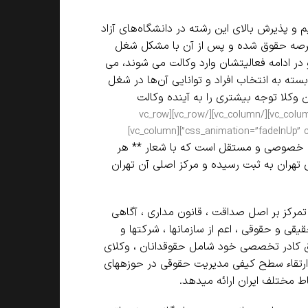
 پذیرش بالای این رشته در دانشگاه‌های آزاد
د عرصه حقوق شده و پس از آن با مشکل شغل
 و در ادامه فعالیتشان وارد وکالت می شوند، می
بسته به انتخاب افراد و توانایی آن‌ها در شغل
 وکلا توجه بیشتری را به آینده وکالت
[/vc_column_text][/vc_column][/vc_row][vc_row
css_animation=”fadeInUp” css=”.vc_custom_1533646318823{background-color: #eaeaea !important;}”][vc_column]
ای خصوصی و مستقل است که با شعار ** هر
 ثبت موسسات غیرتجاری تهران به ثبت رسیده و مرکز اصلی آن تهران
مرکز بر اصل صداقت ، قانون مداری ، آگاهی
ی و حقوقی ، اعم از سازمان­ها ، شرکت­ها و
ق کادر تخصصی خود شامل حقوقدانان ، وکلای
رتقاء سطح کیفی مدیریت حقوقی در حوزه­های
ط مختلف ایران ارائه می­دهد.