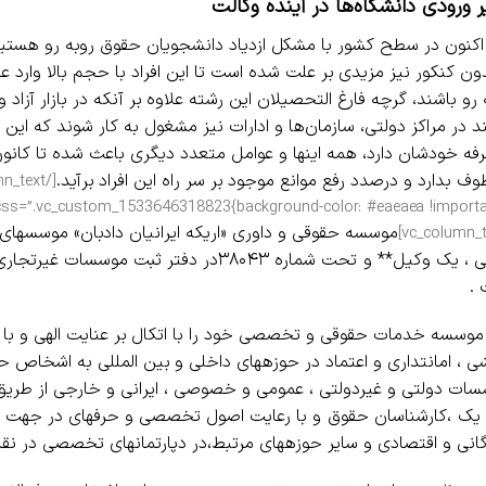
ر ورودی دانشگاه‌ها در آینده وکالت
کنون در سطح کشور با مشکل ازدیاد دانشجویان حقوق روبه رو هستیم و
ون کنکور نیز مزیدی بر علت شده است تا این افراد با حجم بالا وار
 رو باشند، گرچه فارغ التحصیلان این رشته علاوه بر آنکه در بازار آزاد
ند در مراکز دولتی، سازمان‌ها و ادارات نیز مشغول به کار شوند که این 
فه خودشان دارد، همه اینها و عوامل متعدد دیگری باعث شده تا کانون
ف بدارد و درصدد رفع موانع موجود بر سر راه این افراد برآید.
موسسه حقوقی و داوری «اریکه ایرانیان دادبان» موسسه­
ایرانی ، یک وکیل** و تحت شماره ۳۸۰۴۳در دفتر
.
موسسه خدمات حقوقی و تخصصی خود را با اتکال بر عنایت الهی و با ت
 ، امانتداری و اعتماد در حوزه­های داخلی و بین المللی به اشخاص حقیق
ات دولتی و غیردولتی ، عمومی و خصوصی ، ایرانی و خارجی از طری
 یک ،کارشناسان حقوق و با رعایت اصول تخصصی و حرفه­ای در جهت ا
گانی و اقتصادی و سایر حوزه­های مرتبط،در دپارتمان­های تخصصی در نقا