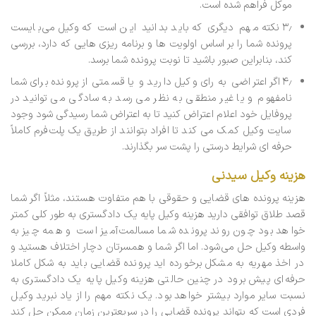
موکل فراهم شده است.
۳٫نکته مهم دیگری که باید بدانید این است که وکیل می‌بایست
پرونده شما را بر اساس اولویت ها و برنامه ریزی هایی که دارد، بررسی
کند، بنابراین صبور باشید تا نوبت پرونده شما برسد.
۴٫اگر اعتراضی به رای وکیل دارید و یا قسمتی از پرونده برای شما
نامفهوم و یا غیر منطقی به نظر می رسد به سادگی می توانید در
پروفایل خود اعلام اعتراض کنید تا به اعتراض شما رسیدگی شود وجود
سایت وکیل کمک می کند تا افراد بتوانند از طریق یک پلت‌فرم کاملاً
حرفه ای شرایط درستی را پشت سر بگذارند.
هزینه وکیل سیدنی
هزینه پرونده های قضایی و حقوقی با هم متفاوت هستند، مثلاً اگر شما
قصد طلاق توافقی دارید هزینه وکیل پایه یک دادگستری به طور کلی کمتر
خواهد بود چون روند پرونده شما مسالمت‌آمیز است و همه چیز به
واسطه وکیل حل می‌شود. اما اگر شما و همسرتان دچار اختلاف هستید و
در اخذ مهریه به مشکل برخورده اید پرونده قضایی باید به شکل کاملا
حرفه‌ای پیش برود در چنین حالتی هزینه وکیل پایه یک دادگستری به
نسبت سایر موارد بیشتر خواهد بود. یک نکته مهم را از یاد نبرید وکیل
فردی است که بتواند پرونده قضایی را در سریعترین زمان ممکن حل کند