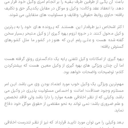
باعث آن یکـی از طرفین طرف بـقیـه را بر انجام امری وکیل خود قرار می
دهد. با انعقاد عقد وکالت؛ وکیل و موکل در مقابل یکدیـگر حق و تکلیف
یافته؛ حاوی روابط حقوقی؛ وظایف و مسئولیت های متقابلی می شوند.
اکثر اشخاص نیز طرفدار این هستنـد که پرونده های خود را به برترین
وکیل محول کنند. در حوزه لزوم بهره گیری از وکیل متبحر بسیار سخن
گفته شده هست و علـی رغم ایـن که هنوز در کشور ما مثل کشورهای
گسترش یافته؛
بهره گیری از امکانات وکیل تلفنی پایه یک دادگستری رونق گرفته هست
اما آن چنان ویژگی های بهره گیری از وکیل معیـن هست که بیشترکردن
کلام؛ توضیحات واضحات خواهد بود.
مهم‌ترین ویژگی یک وکیل خوب مورد اعتماد بودن وی می باشد. ایـن امر
مستلزم وجود صداقت؛ امانت و احساس مسئولیت پذیری در وکیل می
باشد. وکیلی که از نظـر اخلاقی همـه موارد را دارا باشد ولی فاقد تخصص
و علم ضـروری باشد؛ نمی تواند به نحو مقتضی از حقوق موکل خود دفاع
نماید.
بـعد وکیلی را می توان مورد تاییـد قرارداد که نیز از نظـر تندرست اخلاقی