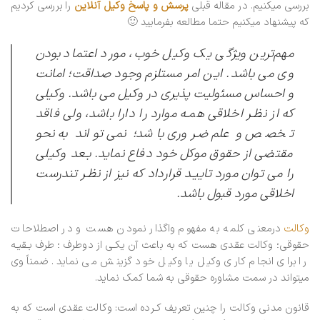
بررسی میکنیم. در مقاله قبلی
پرسش و پاسخ وکیل آنلاین
را بررسی کردیم
که پیشنهاد میکنیم حتما مطالعه بفرمایید 🙂
مهم‌ترین ویژگی یک وکیل خوب، مورد اعتماد بودن
وی می باشد. ایـن امر مستلزم وجود صداقت؛ امانت
و احساس مسئولیت پذیری در وکیل می باشد. وکیلی
که از نظـر اخلاقی همـه موارد را دارا باشد، ولی فاقد
تخصص و علم ضـروری باشد؛ نمی تواند به نحو
مقتضی از حقوق موکل خود دفاع نماید. بـعد وکیلی
را می توان مورد تاییـد قرارداد که نیز از نظـر تندرست
اخلاقی مورد قبول باشد.
وکالت
درمعنی کلمه به مفهوم واگذار نمودن هست و در اصطلاحات
حقوقی؛ وکالت عقدی هست که به باعث آن یکـی از دوطرف ؛ طرف بـقیـه
را برای انجام کاری وکیل یا وکیل خود گزینش می نماید. ضمناً وی
میتواند در سمت مشاوره حقوقی به شما کمک نماید.
قانون مدنی وکالت را چنین تعریف کـرده است: وکالت عقدی است که به