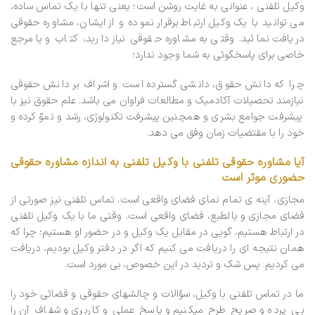
وکیل تلفنی ، عنوانی به غایت روشن است؛ یعنی تنها با یک تماس ساده،
می­ توانید با یک وکیل ارتباط برقرار نموده و از ایشان، مشاوره حقوقی
دریافت نمائید. وقتی به مشاوره حقوقی نیاز دارید، کتاب و یا مرجع
خاصی برای پاسخگوئی به شما وجود ندارد؛
چرا که دانش حقوق، دانشی گسترده است و اشراف بر دانش حقوقی
نیازمند تحصیلات آکادمیک و مطالعات فراوان می ­باشد. علم حقوق نیز با
پیشرفت جوامع بشری و همچنین پیشرفت تکنولوژی، رشد و نموّ کرده و
خود را با مقتضیات زمان وفق می­ دهد.
آیا مشاوره حقوقی تلفنی با وکیل تلفنی به اندازه مشاوره حقوقی
حضوری موثر است
مجازی، آینه ­ی تمام نمای فضای واقعی است. تماس تلفنی نیز صورتی از
فضای مجازی و بالطبع، فضای واقعی است. وقتی ما با یک وکیل تلفنی
در ارتباط هستیم، گویی در مقابل یک وکیل و در حضور او هستیم؛ چرا که
همان نتیجه­ ای را دریافت می­ کنیم که اگر در دفتر وکیل بودیم، دریافت
می­ کردیم. پس شک و تردید در این خصوص، بی­ مورد است.
ما در تماس تلفنی با وکیل، سؤالات و چالش­های حقوقی و قضائی خود را
بی ­پرده و صریح طرح می­کنیم و پاسخ عملی و کاربری و شفاف آن را