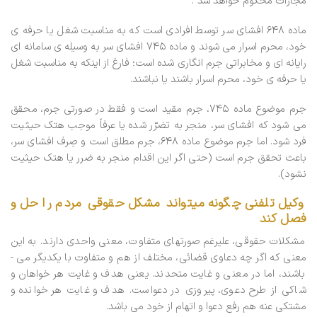
مجازات محکوم خواهد شد”.
ماده ۶۴۸ افشای سر توسط افرادی است که به مناسبت شغل یا حرفه­ ی
خود، محرم اسرار می ­شوند و ماده ۷۴۵ افشای سر به وسیله­ ی سامانه­ ای
رایانه ای و مخابراتی جرم ­انگاری شده است؛ فارغ از اینکه به مناسبت شغل
یا حرفه­ ی خود، محرم اسرار باشند یا نباشند.
جرم موضوع ماده ۷۴۵، جرم مقید است و فقط در صورتی جرم، محقق
می­ شود که افشای سر، منجر به تضرّر شده یا عرفاً موجب هتک حیثیت
فرد شود. اما جرم موضوع ماده ۶۴۸، جرم مطلق است و صِرف افشای سر،
باعث تحقق جرم است (حتی اگر این اقدام منجر به ضرر یا هتک حیثیت
نشود).
وکیل تلفنی چگونه میتواند مشکل حقوقی مردم را حل و
فصل کند
مشکلات حقوقی، علیرغم صورت­های متفاوت، معنی واحدی دارند. به این
معنی که اگر چه دعاوی قضائی، مختلف از هم و متفاوت با یکدیگر می ­
باشند، اما در معنی و غایت متحدند. یعنی هدف و غایت هر خواهان و
شاکی از طرح دعوی، پیروزی در دعواست. هدف و غایت هر خوانده و
مشتکی عنه هم رفع دعوا و اتهام از خود می باشد.