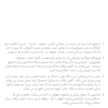
تحقیق کنید زیرا می بایست از توانایی علمی ؛ شهرت ؛ تجربه ؛ حسن اخلاق و حق
الوکاله و سایر خصوصیات یک وکیل خوب مطمئن شوید تابتوانید که پرونده ای
که گاه سرنوشت زندگی شما را تعداد خواهد زد ؛ به دستان با کفایت لو بسپارید.
هیچگاه صرفاً به تبلیغاتی که یک وکیل کرده هست اکتفا ننماید. تبلیغات
تلویزیونی ؛ اینترنتی و دیگر رسانه های دسته معیار و ملاک مناسبی برای تحقیق
نیستند. می توانید به کانون وکلای دادگستری مراجعه کنید و دربـاره سابقه وکیلی
که نیت گزینش آن را دارید اطلاع پیدا کنید.
سن و جنس وکیل ( زن یا آقـا بودن ) ملاک و معیار مناسبی برای خوب بودن یا بد
بودن وکیل نمی باشد. گاهی اوقات یک وکیل تحصیل کرده جوان بسیار می تواند
از یک وکیل سالخورده و به شکل با تجربه به کار شما بیاید. زن یا مرد بودن وکیل
خیلی اهمیت ندارد و ملاک علم ؛ شهرت وحسن خلق او می باشد.
شخصی که عنوان وکیل و مشاوره حقوقی را اخذ می نماید علاوه بر این که
حداقل مدرک کارشناسی رشته حقوق را دارد ؛ وهله بسیار سخت کانون وکلا را برای
دریافت پروانه گذرانده می باشد.