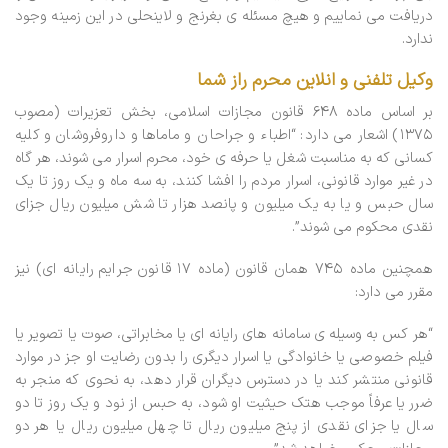
دریافت می­ نماییم و هیچ مسئله­ ی بغرنج و لاینحلی در این زمینه وجود
ندارد.
وکیل تلفنی و انلاین محرم راز شما
بر اساس ماده ۶۴۸ قانون مجازات اسلامی، بخش تعزیرات (مصوب
۱۳۷۵) اشعار می ­دارد: “اطباء و جراحان و ماماها و داروفروشان و کلیه
کسانی که به مناسبت شغل یا حرفه ­ی خود، محرم اسرار می شوند، هر گاه
در غیر موارد قانونی، اسرار مردم را افشا کنند، به سه ماه و یک روز تا یک
سال حبس و یا به یک میلیون و پانصد هزار تا شش میلیون ریال جزای
نقدی محکوم می ­شوند”.
همچنین ماده ۷۴۵ همان قانون (ماده ۱۷ قانون جرایم رایانه ای) نیز
مقرر می ­دارد:
“هر کس به وسیله­ ی سامانه­ های رایانه­ ای یا مخابراتی، صوت یا تصویر یا
فیلم خصوصی یا خانوادگی یا اسرار دیگری را بدون رضایت او جز در موارد
قانونی منتشر کند یا در دسترس دیگران قرار دهد، به نحوی که منجر به
ضرر یا عرفاً موجب هتک حیثیت او شود، به حبس از نود و یک روز تا دو
سال یا جزای نقدی از پنج میلیون ریال تا چهل میلیون ریال یا هر دو