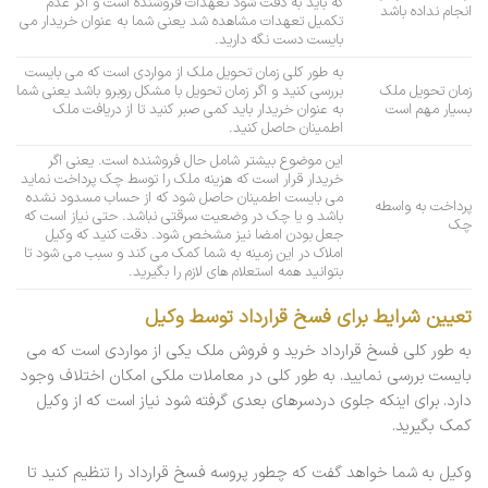
که باید به دقت شود تعهدات فروشنده است و اگر عدم
انجام نداده باشد
تکمیل تعهدات مشاهده شد یعنی شما به عنوان خریدار می
بایست دست نگه دارید.
به طور کلی زمان تحویل ملک از مواردی است که می بایست
زمان تحویل ملک
بررسی کنید و اگر زمان تحویل با مشکل روبرو باشد یعنی شما
بسیار مهم است
به عنوان خریدار باید کمی صبر کنید تا از دریافت ملک
اطمینان حاصل کنید.
این موضوع بیشتر شامل حال فروشنده است. یعنی اگر
خریدار قرار است که هزینه ملک را توسط چک پرداخت نماید
می بایست اطمینان حاصل شود که از حساب مسدود نشده
پرداخت به واسطه
باشد و یا چک در وضعیت سرقتی نباشد. حتی نیاز است که
چک
جعل بودن امضا نیز مشخص شود. دقت کنید که وکیل
املاک در این زمینه به شما کمک می کند و سبب می شود تا
بتوانید همه استعلام های لازم را بگیرید.
تعیین شرایط برای فسخ قرارداد توسط وکیل
به طور کلی فسخ قرارداد خرید و فروش ملک یکی از مواردی است که می
بایست بررسی نمایید. به طور کلی در معاملات ملکی امکان اختلاف وجود
دارد. برای اینکه جلوی دردسرهای بعدی گرفته شود نیاز است که از وکیل
کمک بگیرید.
وکیل به شما خواهد گفت که چطور پروسه فسخ قرارداد را تنظیم کنید تا