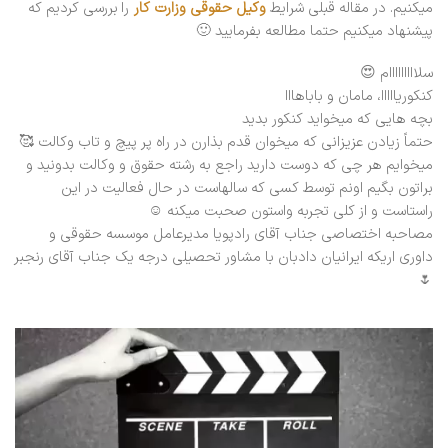
میکنیم. در مقاله قبلی شرایط
وکیل حقوقی وزارت کار
را بررسی کردیم که
پیشنهاد میکنیم حتما مطالعه بفرمایید 🙂
سلااااااااام 😍
کنکوریااااا، مامان و باباهااا
بچه هایی که میخواید کنکور بدید
حتماً زیادن عزیزانی که میخوان قدم بذارن در راه پر پیچ و تاب وکالت 🥰
میخوایم هر چی که دوست دارید راجع به رشته حقوق و وکالت بدونید و
براتون بگیم اونم توسط کسی که سالهاست در حال فعالیت در این
راستاست و از کلی تجربه واستون صحبت میکنه ☺️
مصاحبه اختصاصی جناب آقای رادپویا مدیرعامل موسسه حقوقی و
داوری اریکه ایرانیان دادبان با مشاور تحصیلی درجه یک جناب آقای رنجبر
🌷