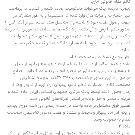
قائم مقام قانونی آنان.
تبصره- دارنده چک می‌تواند محکومیت صادر کننده را نسبت به پرداخت
کلیه خسارات و هزینه‌های وارد شده که مستقیماً و به طور متعارف در
جهت وصول طلب خود از ناحیه وی متحمل شده است، اعم از آنکه قبل از
صدور حکم یا پس از آن باشد، از دادگاه تقاضا نماید، در صورتی که دارنده
چک جبران خسارت و هزینه‌های مزبور را پس از صدور حکم درخواست
کند، باید درخواست خود را به‌‌ همان دادگاه صادر کننده حکم تقدیم
نماید.
نظر مجمع تشخیص مصلحت نظام:
ماده واحده- منظور از عبارت «کلیه خسارات و هزینه‌های لازم از قبیل
هزینه‌های دادرسی…» مذکور در تبصره الحاقی به ماده ۲ قانون اصلاح
موادی از قانون صدور چک مصوب ۱۰/۰۳/۱۳۷۶ مجمع تشخیص
مصلحت نظام،، خسارات تاخیر تأدیه برمبنای نرخ تورم از تاریخ چک تا
زمان وصول آنکه توسط بانک مرکزی جمهوری اسلامی ایران اعلام شده و
هزینه دادرسی و حق‌الوکاله بر اساس تعرفه‌های قانونی است.
تفسیر فوق مشتمل بر ماده واحده در جلسه رسمی روز ‌شنبه مورخ بیست
و یکم آذر ماه یکهزار و سیصد و هفتاد و هفت مجمع تشخیص مصلحت
نظام به تصویب رسید.
ماده ۳-
صادر کننده چک باید در تاریخ مندرج در آن معادل مبلغ مذکور در بانک