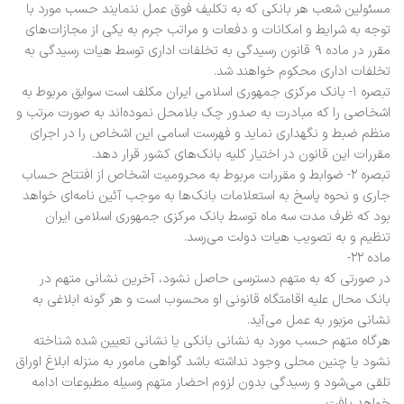
مسئولین شعب هر بانکی که به تکلیف فوق عمل ننمایند حسب مورد با
توجه به شرایط و امکانات و دفعات و مراتب جرم به یکی از مجازات‌های
مقرر در ماده ۹ قانون رسیدگی به تخلفات اداری توسط هیات رسیدگی به
تخلفات اداری محکوم خواهند شد.
تبصره ۱- بانک مرکزی جمهوری اسلامی ایران مکلف است سوابق مربوط به
اشخاصی را که مبادرت به صدور چک بلامحل نموده‌اند به صورت مرتب و
منظم ضبط و نگهداری نماید و فهرست اسامی این اشخاص را در اجرای
مقررات این قانون در اختیار کلیه بانک‌های کشور قرار دهد.
تبصره ۲- ضوابط و مقررات مربوط به محرومیت اشخاص از افتتاح حساب
جاری و نحوه پاسخ به استعلامات بانک‌ها به موجب آئین نامه‌ای خواهد
بود که ظرف مدت سه ماه توسط بانک مرکزی جمهوری اسلامی ایران
تنظیم و به تصویب هیات دولت می‌رسد.
ماده ۲۲-
در صورتی که به متهم دسترسی حاصل نشود، آخرین نشانی متهم در
بانک محال علیه اقامتگاه قانونی او محسوب است و هر گونه ابلاغی به
نشانی مزبور به عمل می‌آید.
هر‌گاه متهم حسب مورد به نشانی بانکی یا نشانی تعیین شده شناخته
نشود یا چنین محلی وجود نداشته باشد گواهی مامور به منزله ابلاغ اوراق
تلقی می‌شود و رسیدگی بدون لزوم احضار متهم وسیله مطبوعات ادامه
خواهد یافت.