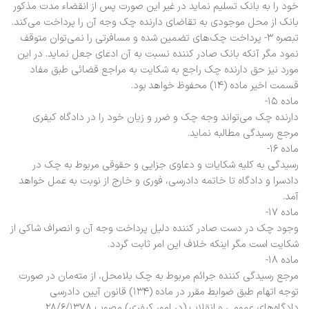
خود را به بانک تسلیم نماید در غیر این صورت پس از انقضاء مدت مذکور
بانک از محل موجودی به تقاضای دارنده چک وجه آن را پرداخت می‌کند.
تبصره ۳- پرداخت چک‌های تضمین شده و مسافرتی را نمی‌توان متوقف
نمود مگر آنکه بانک صادر کننده نسبت به آن ادعای جعل نماید. در این
مورد نیز حق دارنده چک راجع به شکایت به مراجع قضائی طبق مفاد
قسمت اخیر ماده (۱۴) محفوظ خواهد بود.
ماده ۱۵-
دارنده چک می‌تواند وجه چک و ضرر و زیان خود را در دادگاه کیفری
مرجع رسیدگی مطالبه نماید.
ماده ۱۶-
رسیدگی به کلیه شکایات و دعاوی جزایی و حقوقی مربوط به چک در
دادسرا و دادگاه تا خاتمه دادرسی، فوری و خارج از نوبت به عمل خواهد
آمد.
ماده ۱۷-
وجود چک در دست صادر کننده دلیل پرداخت وجه آن و انصراف شاکی از
شکایت است مگر اینکه خلاف این امر ثابت گردد.
ماده ۱۸-
مرجع رسیدگی کننده جرائم مربوط به چک بلامحل، از مته‌مان در صورت
توجه اتهام طبق ضوابط مقرر در ماده (۱۳۴) قانون آیین دادرسی
دادگاه‌های عمومی و انقلاب (در امور کیفری) مصوب ۲۸/۶/۱۳۷۸