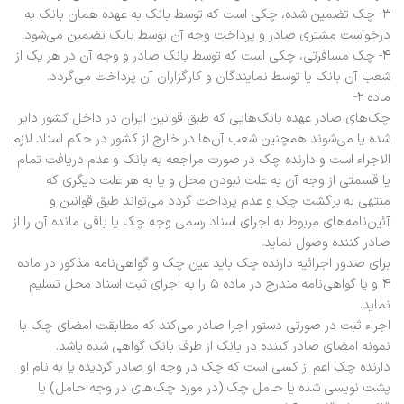
۳- چک تضمین شده، چکی است که توسط بانک به عهده‌‌ همان بانک به
درخواست مشتری صادر و پرداخت وجه آن توسط بانک تضمین می‌شود.
۴- چک مسافرتی، چکی است که توسط بانک صادر و وجه آن در هر یک از
شعب آن بانک یا توسط نمایندگان و کارگزاران آن پرداخت می‌گردد.
ماده ۲-
چک‌های صادر عهده بانک‌هایی که طبق قوانین ایران در داخل کشور دایر
شده یا می‌شوند همچنین شعب آن‌ها در خارج از کشور در حکم اسناد لازم
الاجراء است و دارنده چک در صورت مراجعه به بانک و عدم دریافت تمام
یا قسمتی از وجه آن به علت نبودن محل و یا به هر علت دیگری که
منتهی به برگشت چک و عدم پرداخت گردد می‌تواند طبق قوانین و
آئین‌نامه‌های مربوط به اجرای اسناد رسمی وجه چک یا باقی مانده آن را از
صادر کننده وصول نماید.
برای صدور اجرائیه دارنده چک باید عین چک و گواهی‌نامه مذکور در ماده
۴ و یا گواهی‌نامه مندرج در ماده ۵ را به اجرای ثبت اسناد محل تسلیم
نماید.
اجراء ثبت در صورتی دستور اجرا صادر می‌کند که مطابقت امضای چک با
نمونه امضای صادر کننده در بانک از طرف بانک گواهی شده باشد.
دارنده چک اعم از کسی است که چک در وجه او صادر گردیده یا به نام او
پشت نویسی شده یا حامل چک (در مورد چک‌های در وجه حامل) یا