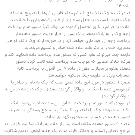
ماده ۱۴-
صادر کننده چک یا ذینفع یا قائم مقام قانونی آن‌ها با تصریح به اینکه
چک مفقود یا سرقت یا جعل شده و یا از طریق کلاهبرداری یا خیانت در
امانت یا جرائم دیگری تحصیل گردیده می‌تواند کتباً دستور عدم پرداخت
وجه چک را به بانک بدهد بانک پس از احراز هویت دستور دهنده از
پرداخت وجه آن خودداری خواهد کرد و در صورت ارائه چک بانک گواهی
عدم پرداخت را با ذکر علت اعلام شده صادر و تسلیم می‌نماید.
دارنده چک می‌تواند علیه کسی که دستور عدم پرداخت داده شکایت کند و
هر‌گاه خلاف ادعایی که موجب عدم پرداخت شده ثابت گردد دستور
دهنده علاوه بر مجازات مقرر در ماده ۷ این قانون به پرداخت کلیه
خسارات وارده به دارنده چک محکوم خواهد شد.
تبصره ۱- ذینفع در مورد این ماده کسی است که چک به نام او صادر یا
ظهرنویسی شده یا چک به او واگذار گردیده باشد (یا چک در وجه حامل به
او واگذار گردیده).
در موردی که دستور عدم پرداخت مطابق این ماده صادر می‌شود بانک
مکلف است وجه چک را تا تعیین تکلیف آن در مرجع رسیدگی یا انصراف
دستور دهنده در حساب مسدودی نگهداری نماید.
تبصره ۲- دستور دهنده مکلف است پس از اعلام به بانک شکایت خود را به
مراجع قضایی تسلیم و حداکثر ظرف مدت یک هفته گواهی تقدیم شکایت