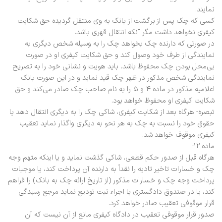
نمایند.
کسی که چک پس از برگشت از بانک به وی منتقل گردیده حق شکایت
کیفری نخواهد داشت مگر آنکه انتقال قهری باشد.
در صورتی که دارنده چک بخواهد چک را به وسیله شخص دیگری به
نمایندگی از طرف خود وصول کند و حق شکایت کیفری او در صورت
بی‌محل بودن چک محفوظ باشد، باید هویت و نشانی خود را به تصریح
نمایندگی شخص مذکور در ظهر چک قید نماید و در این صورت بانک
اعلامیه مذکور در ماده ۴ و ۵ را به نام صاحب چک صادر می‌کند و حق
شکایت کیفری او محفوظ خواهد بود.
تبصره- هر‌گاه بعد از شکایت کیفری، شاکی چک را به دیگری انتقال دهد یا
حقوق خود را نسبت به چک به هر نحو به دیگری واگذار نماید تعقیب
کیفری موقوف خواهد شد.
ماده ۱۲-
هر‌گاه قبل از صدور حکم قطعی، شاکی گذشت نماید و یا اینکه متهم وجه
چک و خسارات تاخیر تادیه را نقداً به دارنده آن پرداخت کند، یا موجبات
پرداخت وجه چک و خسارات مذکور (از تاریخ ارائه چک به بانک) را فراهم
کند، یا در صندوق دادگستری یا اجراء ثبت تودیع نماید مرجع رسیدگی
قرار موقوفی تعقیب صادر خواهد کرد.
صدور قرار موقوفی تعقیب در دادگاه کیفری مانع از آن نیست که آن