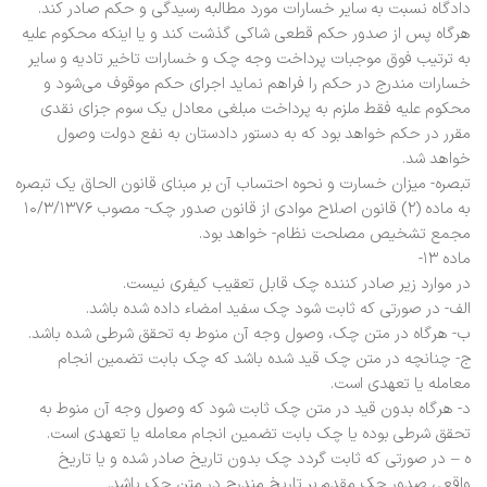
دادگاه نسبت به سایر خسارات مورد مطالبه رسیدگی و حکم صادر کند.
هر‌گاه پس از صدور حکم قطعی شاکی گذشت کند و یا اینکه محکوم علیه
به ترتیب فوق موجبات پرداخت وجه چک و خسارات تاخیر تادیه و سایر
خسارات مندرج در حکم را فراهم نماید اجرای حکم موقوف می‌شود و
محکوم علیه فقط ملزم به پرداخت مبلغی معادل یک سوم جزای نقدی
مقرر در حکم خواهد بود که به دستور دادستان به نفع دولت وصول
خواهد شد.
تبصره- میزان خسارت و نحوه احتساب آن بر مبنای قانون الحاق یک تبصره
به ماده (۲) قانون اصلاح موادی از قانون صدور چک- مصوب ۱۰/۳/۱۳۷۶
مجمع تشخیص مصلحت نظام- خواهد بود.
ماده ۱۳-
در موارد زیر صادر کننده چک قابل تعقیب کیفری نیست.
الف- در صورتی که ثابت شود چک سفید امضاء داده شده باشد.
ب- هر‌گاه در متن چک، وصول وجه آن منوط به تحقق شرطی شده باشد.
ج- چنانچه در متن چک قید شده باشد که چک بابت تضمین انجام
معامله یا تعهدی است.
د- هر‌گاه بدون قید در متن چک ثابت شود که وصول وجه آن منوط به
تحقق شرطی بوده یا چک بابت تضمین انجام معامله یا تعهدی است.
ه – در صورتی که ثابت گردد چک بدون تاریخ صادر شده و یا تاریخ
واقعی صدور چک مقدم بر تاریخ مندرج در متن چک باشد.