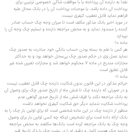
نقداً به دارنده آن پرداخته یا با موافقت شاکی خصوصی ترتیبی برای
پرداخت آن داده باشد، یا موجبات پرداخت آن را در بانک محال علیه
فراهم نماید قابل تعقیب کیفری نیست.
در مورد اخیر بانک مذکور مکلف است تا میزان وجه چک حساب صادر
کننده را مسدود نماید و به محض مراجعه دارنده و تسلیم چک وجه آن را
بپردازد.
ماده ۱۰-
هر کس با علم به بسته بودن حساب بانکی خود مبادرت به صدور چک
نماید عمل وی در حکم صدور چک بی‌محل خواهد بود و به حداکثر
مجازات مندرج در ماده ۷ محکوم خواهد شد و مجازات تعیین شده غیر
قابل تعلیق است.
ماده ۱۱-
جرائم مذکور در این قانون بدون شکایت دارنده چک قابل تعقیب نیست
و در صورتی که دارنده چک تا شش ماه از تاریخ صدور چک برای وصول آن
به بانک مراجعه نکند یا ظرف شش ماه از تاریخ صدور گواهی عدم
پرداخت شکایت ننماید دیگر حق شکایت کیفری نخواهد داشت.
منظور از دارنده چک در این ماده شخصی است که برای اولین بار چک را به
بانک ارائه داده است برای تشخیص اینکه چه کسی اولین بار برای وصول
وجه چک به بانک مراجعه کرده است بانک‌ها مکلفند به محض مراجعه
دارنده چک هویت کامل و دقیق او را در پشت چک با ذکر تاریخ قید