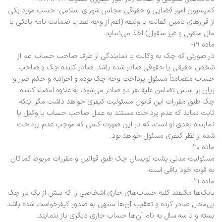
کمیسیون امور قضایی و حقوقی مجلس شورای اسلامی- حسب مورد یکی
از قرارهای تامین کفالت یا وثیقه (اعم از وجه نقد یا ضمانت نامه بانکی یا
مال منقول و غیر منقول) اخذ می‌نماید.
ماده ۱۹-
در صورتی که چک به وکالت یا نمایندگی از طرف صاحب حساب اعم از
شخص حقیقی یا حقوقی صادر شده باشد، صادر کننده چک و صاحب
حساب متضامناً مسئول پرداخت وجه چک بوده و اجرائیه و حکم ضرر و
زیان بر اساس تضامن علیه هر دو صادر می‌شود. به علاوه امضاء کننده
چک طبق مقررات این قانون مسئولیت کیفری خواهد داشت مگر اینکه
ثابت نماید که عدم پرداخت مستند به عمل صاحب حساب یا وکیل یا
نماینده بعدی او است، که در این صورت کسی که موجب عدم پرداخت
شده از نظر کیفری مسئول خواهد بود.
ماده ۲۰-
مسئولیت مدنی پشت نویسان چک طبق قوانین و مقررات مربوط کماکان
به قوت خود باقی است.
ماده ۲۱-
بانک‌ها مکلفند کلیه حساب‌های جاری اشخاصی را که بیش از یک بار چک
بی‌محل صادر کرده و تعقیب آن‌ها منتهی به صدور کیفرخواست شده باشد
بسته و تا سه سال به نام آن‌ها حساب جاری دیگری باز ننمایند.