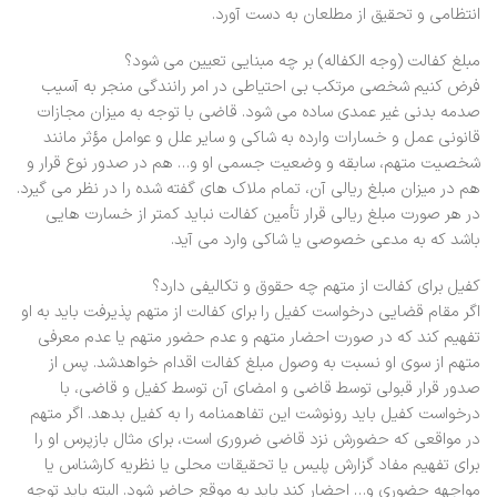
انتظامی و تحقیق از مطلعان به دست آورد.
مبلغ کفالت (وجه الکفاله) بر چه مبنایی تعیین می شود؟
فرض کنیم شخصی مرتکب بی احتیاطی در امر رانندگی منجر به آسیب
صدمه بدنی غیر عمدی ساده می شود. قاضی با توجه به میزان مجازات
قانونی عمل و خسارات وارده به شاکی و سایر علل و عوامل مؤثر مانند
شخصیت متهم، سابقه و وضعیت جسمی او و… هم در صدور نوع قرار و
هم در میزان مبلغ ریالی آن، تمام ملاک های گفته شده را در نظر می گیرد.
در هر صورت مبلغ ریالی قرار تأمین کفالت نباید کمتر از خسارت هایی
باشد که به مدعی خصوصی یا شاکی وارد می آید.
کفیل برای کفالت از متهم چه حقوق و تکالیفی دارد؟
اگر مقام قضایی درخواست کفیل را برای کفالت از متهم پذیرفت باید به او
تفهیم کند که در صورت احضار متهم و عدم حضور متهم یا عدم معرفی
متهم از سوی او نسبت به وصول مبلغ کفالت اقدام خواهدشد. پس از
صدور قرار قبولی توسط قاضی و امضای آن توسط کفیل و قاضی، با
درخواست کفیل باید رونوشت این تفاهمنامه را به کفیل بدهد. اگر متهم
در مواقعی که حضورش نزد قاضی ضروری است، برای مثال بازپرس او را
برای تفهیم مفاد گزارش پلیس یا تحقیقات محلی یا نظریه کارشناس یا
مواجهه حضوری و… احضار کند باید به موقع حاضر شود. البته باید توجه