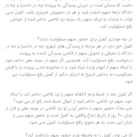
داشت که ممکن است در جریان رسیدگی به پرونده چه در دادسرا و چه در
دادگاه بارها متهم احضار شود و هر بار حضورش ضروری باشد، کفیل نمی
تواند با استناد به اینکه متهم یک مرتبه نزد قاضی حاضر شده از خودش
رفع مسؤولیت کند.
در چه مواردی کفیل برای حضور متهم مسؤولیت ندارد؟
کفیل حق دارد در هر مرحله از رسیدگی های کیفری چه در دادسرا و چه در
دادگاه با معرفی و تحویل متهم از قاضی رسیدگی کننده به پرونده
درخواست رفع مسئولیت کند. همچنین اگر متهم در موعد مقرر حاضر شود
یا اینکه متهم از اتهام وارده تبرئه شود یا با مختومه شدن پرونده یا با فرض
محکومیت به محض شروع به اجرای حکم، از کفیل رفع مسؤولیت می
شود.
اگر کفیل بعد از ضبط وجه الکفاله متهم را نزد قاضی حاضر کند یا اینکه
خود متهم نزد قاضی حاضر شود از اموال ضبط شده رفع اثر می شود؟
خیر ملاک حضور متهم یا حاضر کردن او نزد قاضی در موعد مقرر و قبل از
پایان ۲۰ روز از تاریخ ابلاغ واقعی به کفیل است و حضور متهم پس از
پایان این مدت به هر نحوی رافع مسؤولیت کفیل نمی شود.
آیا می توان کفیل را به واسطه عدم حضور متهم بازداشت کرد؟