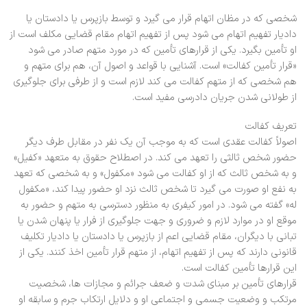
شخصی که در مظان اتهام قرار می گیرد و توسط بازپرس یا دادستان یا
دادیار تفهیم اتهام می شود پس از تفهیم اتهام مقام قضایی مکلف است از
او تأمین بگیرد. یکی از قرارهای تأمین که در مورد متهم صادر می شود
«قرار تأمین کفالت» است. آشنایی با قواعد و اصول آن، هم برای متهم و
هم شخصی که از متهم کفالت می کند لازم است و از طرفی برای جلوگیری
از طولانی شدن جریان دادرسی مفید است.
تعریف کفالت
اصولاً کفالت عقدی است که به موجب آن یک نفر در مقابل طرف دیگر
حضور شخص ثالثی را تعهد می کند. در اصطلاح حقوق به متعهد «کفیل»
و به شخص ثالث که از او کفالت می شود «مکفول» و به شخصی که تعهد
به نفع او صورت می گیرد تا شخص ثالث نزد او حضور پیدا کند، «مکفول
له» گفته می شود. در امور کیفری به منظور دسترسی به متهم و حضور به
موقع او در موارد لازم و ضروری و جهت جلوگیری از فرار یا پنهان شدن یا
تبانی با دیگران، مقام قضایی اعم از بازپرس یا دادستان یا دادیار تکلیف
قانونی دارند که پس از تفهیم اتهام، از متهم قرار تأمین اخذ کنند. یکی از
این قرارها تأمین کفالت است.
قرارهای تأمین بر مبنای شدت و ضعف جرائم و مجازات ها، شخصیت
مرتکب و وضعیت جسمی و اجتماعی او و دلایل ارتکاب جرم و سابقه او